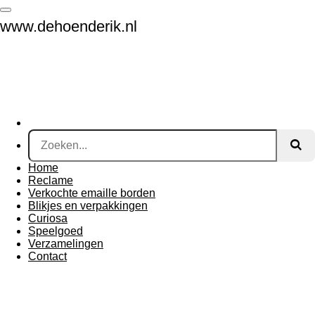
Ga
www.dehoenderik.nl
direct
naar
de
hoofdinhoud
Home
Reclame
Verkochte emaille borden
Blikjes en verpakkingen
Curiosa
Speelgoed
Verzamelingen
Contact