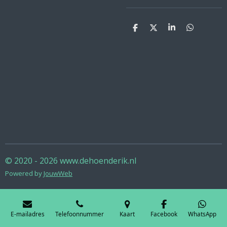
D
D
S
D
e
e
h
e
l
e
a
l
e
l
r
e
n
e
n
© 2020 - 2026 www.dehoenderik.nl
Powered by
JouwWeb
E-mailadres
Telefoonnummer
Kaart
Facebook
WhatsApp