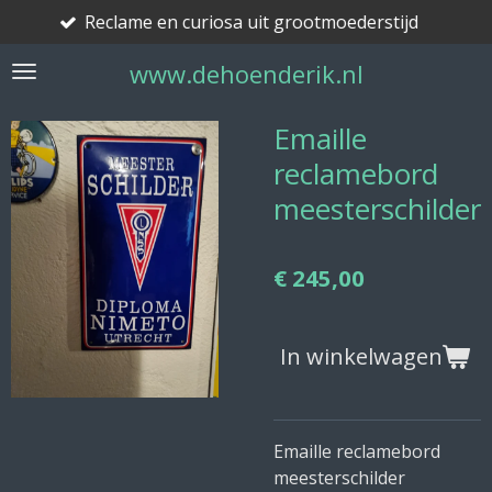
Reclame en curiosa uit grootmoederstijd
Ga
direct
www.dehoenderik.nl
naar
de
hoofdinhoud
Emaille
reclamebord
meesterschilder
€ 245,00
In winkelwagen
Emaille reclamebord
meesterschilder