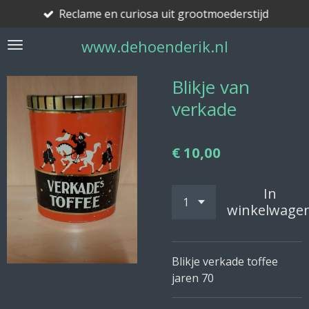
Reclame en curiosa uit grootmoederstijd
Ga
direct
www.dehoenderik.nl
naar
de
hoofdinhoud
Blikje van
verkade
€ 10,00
In
winkelwage
Blikje verkade toffee
jaren 70