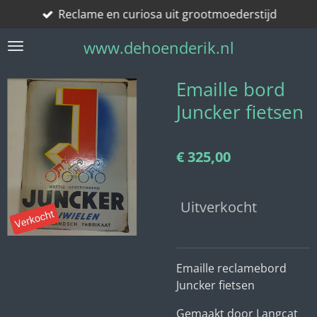
Reclame en curiosa uit grootmoederstijd
Ga
direct
www.dehoenderik.nl
naar
de
hoofdinhoud
Emaille bord
Juncker fietsen
€ 325,00
Uitverkocht
Emaille reclamebord
Juncker fietsen
Gemaakt door Langcat