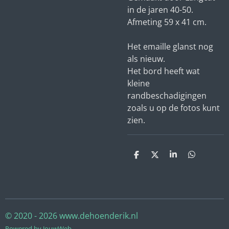
in de jaren 40-50.
Afmeting 59 x 41 cm.
Het emaille glanst nog
als nieuw.
Het bord heeft wat
kleine
randbeschadigingen
zoals u op de fotos kunt
zien.
D
D
S
D
e
e
h
e
l
e
a
l
e
l
r
e
n
e
n
© 2020 - 2026 www.dehoenderik.nl
Powered by
JouwWeb