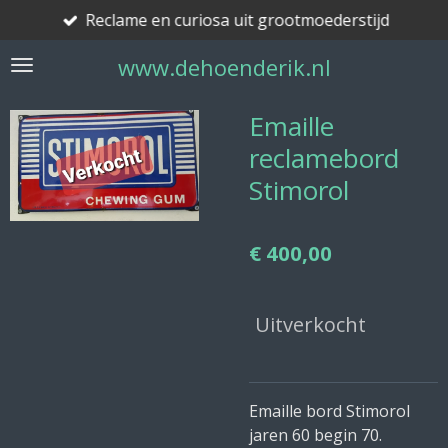
Reclame en curiosa uit grootmoederstijd
Ga
direct
www.dehoenderik.nl
naar
de
hoofdinhoud
Emaille
reclamebord
Stimorol
€ 400,00
Uitverkocht
Emaille bord Stimorol
jaren 60 begin 70.