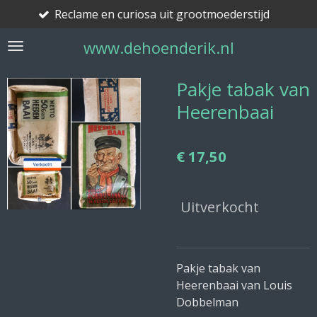
eclame en curiosa uit grootmoederstijd
Ga
direct
www.dehoenderik.nl
naar
de
hoofdinhoud
Pakje tabak van
Heerenbaai
€ 17,50
Uitverkocht
Pakje tabak van
Heerenbaai van Louis
Dobbelman