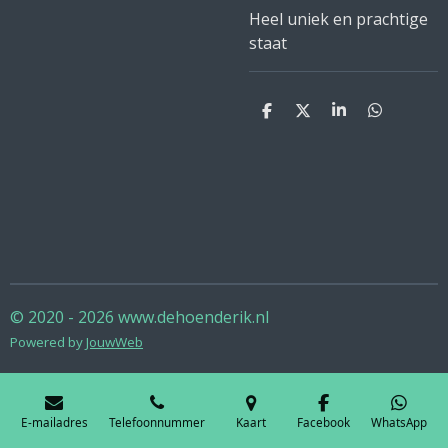
Heel uniek en prachtige
staat
D
D
S
D
e
e
h
e
l
e
a
l
e
l
r
e
n
e
n
© 2020 - 2026 www.dehoenderik.nl
Powered by
JouwWeb
E-mailadres
Telefoonnummer
Kaart
Facebook
WhatsApp