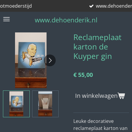
stijd
www.dehoenderik.nl
Ga
direct
www.dehoenderik.nl
naar
de
hoofdinhoud
Reclameplaat
karton de
Kuyper gin
€ 55,00
In winkelwagen
Leuke decoratieve
reclameplaat karton van