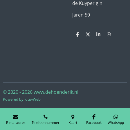
de Kuyper gin
Jaren 50
D
D
S
D
e
e
h
e
l
e
a
l
e
l
r
e
n
e
n
© 2020 - 2026 www.dehoenderik.nl
Powered by
JouwWeb
E-mailadres
Telefoonnummer
Kaart
Facebook
WhatsApp