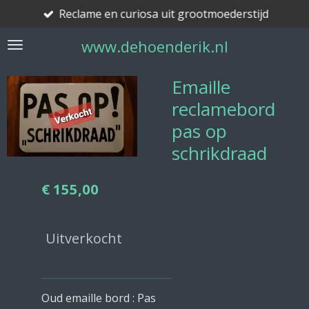
Reclame en curiosa uit grootmoederstijd
Ga
direct
www.dehoenderik.nl
naar
de
hoofdinhoud
Emaille
reclamebord
pas op
schrikdraad
€ 155,00
Uitverkocht
Oud emaille bord : Pas