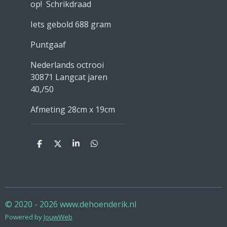
op! Schrikdraad
Iets gebold 688 gram
Puntgaaf
Nederlands octrooi
30871 Langcat jaren
40,/50
Afmeting 28cm x 19cm
D
D
S
D
e
e
h
e
l
e
a
l
e
l
r
e
n
e
n
© 2020 - 2026 www.dehoenderik.nl
Powered by
JouwWeb